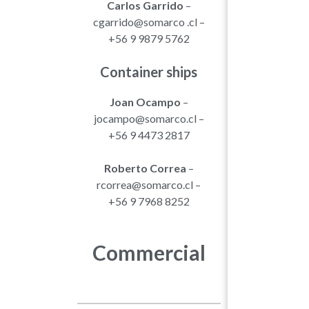
Carlos Garrido
–
cgarrido@somarco .cl –
+56 9 9879 5762
C
ontainer ships
Joan Ocampo
–
jocampo@somarco.cl –
+56 9 4473 2817
Roberto Correa
–
rcorrea@somarco.cl –
+56 9 7968 8252
Commercial