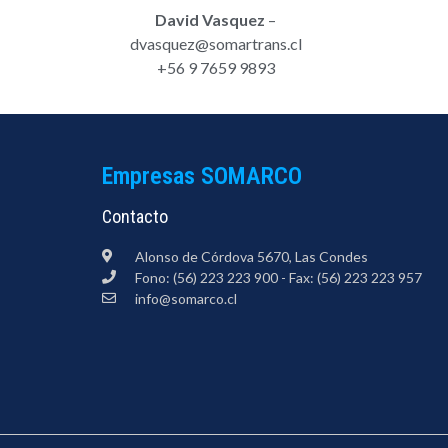
David Vasquez
–
dvasquez@somartrans.cl
+56 9 7659 9893
Empresas SOMARCO
Contacto
Alonso de Córdova 5670, Las Condes
Fono: (56) 223 223 900 - Fax: (56) 223 223 957
info@somarco.cl