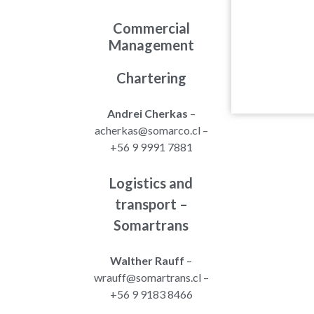
Commercial
Management
Chartering
Andrei Cherkas
–
acherkas@somarco.cl –
+56 9 9991 7881
Logistics and
transport –
Somartrans
Walther Rauff
–
wrauff@somartrans.cl –
+56 9 9183 8466