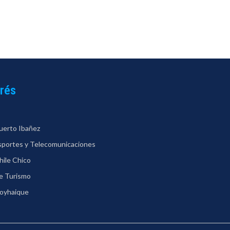
erés
uerto Ibañez
nsportes y Telecomunicaciones
hile Chico
de Turismo
Coyhaique