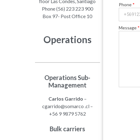
floor Las Condes, Santiago
Phone
Phone (56) 223 223 900
Box 97- Post Office 10
Message
Operations
Operations Sub-
Management
Carlos Garrido
–
cgarrido@somarco .cl –
+56 9 9879 5762
Bulk carriers